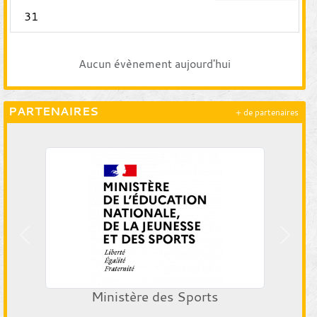
31
Aucun évènement aujourd'hui
PARTENAIRES
+ de partenaires
Précedent
Suiva
Ministère des Sports
F